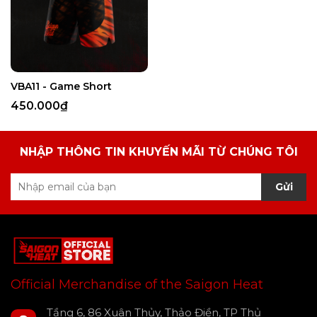
VBA11 - Game Short
450.000₫
NHẬP THÔNG TIN KHUYẾN MÃI TỪ CHÚNG TÔI
Gửi
Official Merchandise of the Saigon Heat
Tầng 6, 86 Xuân Thủy, Thảo Điền, TP Thủ