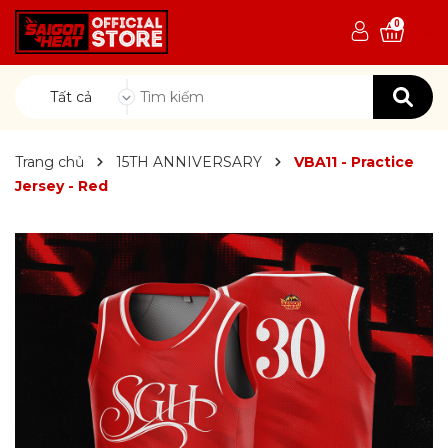
0
Tất cả
Trang chủ
15TH ANNIVERSARY
VBA11 - Practice
Jersey - Red