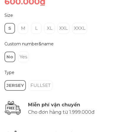
600.000₫
Size
S
M
L
XL
XXL
XXXL
Custom number&name
No
Yes
Type
JERSEY
FULLSET
Miễn phí vận chuyển
Cho đơn hàng từ 1.999.000đ