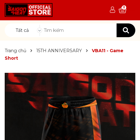
0
Tất cả
Trang chủ
15TH ANNIVERSARY
VBA11 - Game
Short