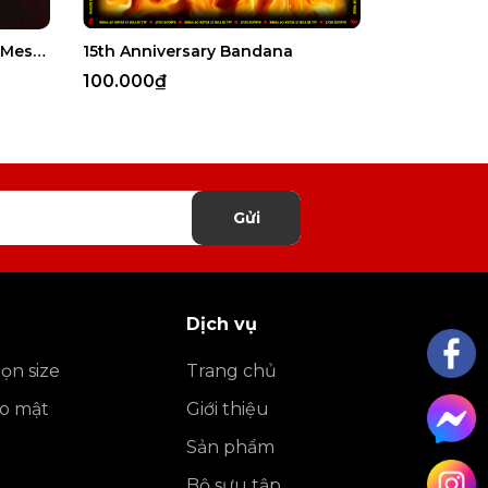
15th Anniversary - Warm-up Mesh Shirt
15th Anniversary Bandana
15th Annive
100.000₫
180.000₫
Gửi
Dịch vụ
ọn size
Trang chủ
ảo mật
Giới thiệu
Sản phẩm
Bộ sưu tập