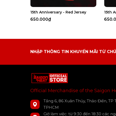
15th Anniversary - Red Jersey
15th A
650.000₫
650.
NHẬP THÔNG TIN KHUYẾN MÃI TỪ CHÚ
Official Merchandise of the Saigon H
Tầng 6, 86 Xuân Thủy, Thảo Điền, TP 
TPHCM
Giờ làm việc: từ 9:30 đến 18:30 các n