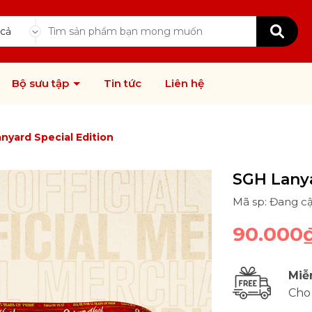
 cả
Bộ sưu tập
Tin tức
Liên hệ
nyard Special Edition
SGH Lanya
Mã sp: Đang c
90.000
Miễ
Cho