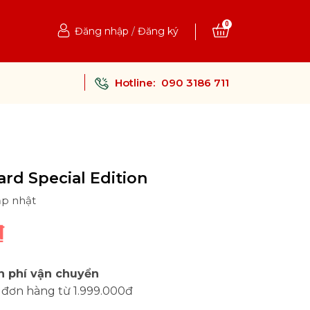
0
Đăng nhập
/
Đăng ký
Hotline:
090 3186 711
rd Special Edition
ập nhật
₫
n phí vận chuyển
 đơn hàng từ 1.999.000đ