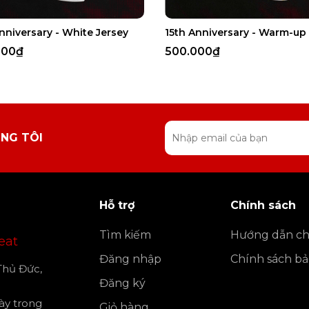
nniversary - White Jersey
000₫
500.000₫
NG TÔI
Hỗ trợ
Chính sách
Tìm kiếm
Hướng dẫn ch
eat
Đăng nhập
Chính sách b
Thủ Đức,
Đăng ký
gày trong
Giỏ hàng