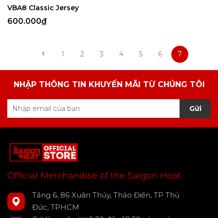
VBA8 Classic Jersey
600.000₫
1
2
3
4
5
6
7
NHẬP THÔNG TIN KHUYẾN MÃI TỪ CHÚNG TÔI
Gửi
Official Merchandise of the Saigon Heat
Tầng 6, 86 Xuân Thủy, Thảo Điền, TP Thủ
Đức, TPHCM